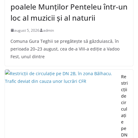
poalele Munților Penteleu într-un
loc al muzicii și al naturii
august 5, 2026
admin
Comuna Gura Teghii se pregătește să găzduiască, în
perioada 20–23 august, cea de-a VIII-a ediție a Vadoo
Fest, unul dintre
Re
stri
cții
de
cir
cul
ați
e
pe
DN