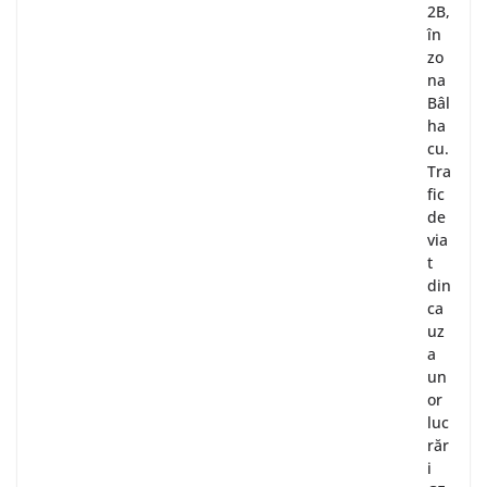
2B,
în
zo
na
Bâl
ha
cu.
Tra
fic
de
via
t
din
ca
uz
a
un
or
luc
răr
i