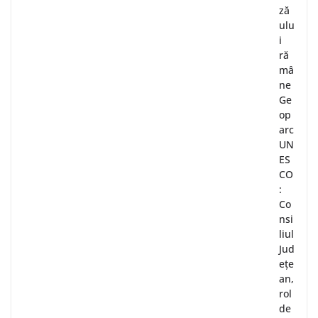
ză
ulu
i
ră
mâ
ne
Ge
op
arc
UN
ES
CO
:
Co
nsi
liul
Jud
ețe
an,
rol
de