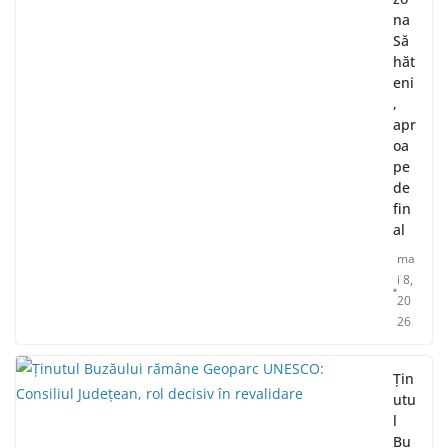
na
Să
hăt
eni
,
apr
oa
pe
de
fin
al
ma
i 8,
20
26
Țin
utu
l
Bu