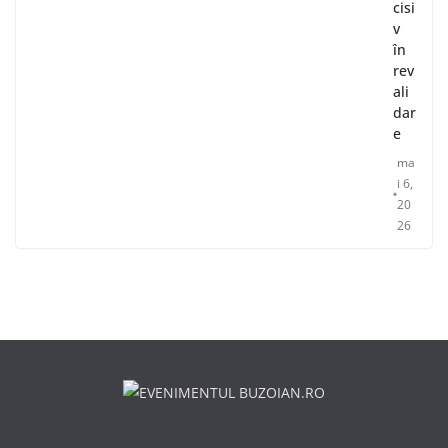
cisi
v
în
rev
ali
dar
e
ma
i 6,
20
26