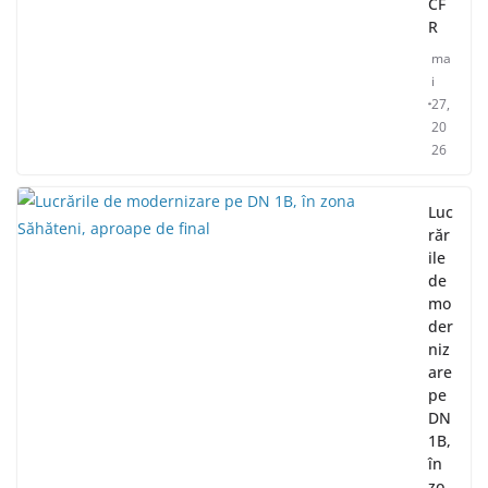
CF
R
ma
i
27,
20
26
Luc
răr
ile
de
mo
der
niz
are
pe
DN
1B,
în
zo