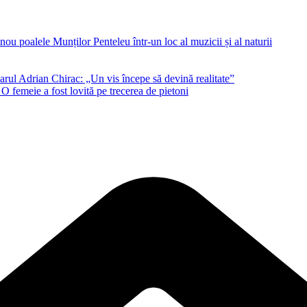
ou poalele Munților Penteleu într-un loc al muzicii și al naturii
rul Adrian Chirac: „Un vis începe să devină realitate”
femeie a fost lovită pe trecerea de pietoni