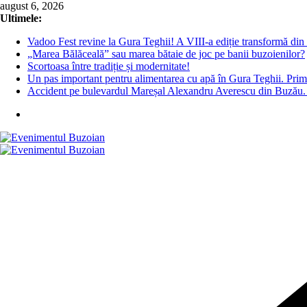
Skip
august 6, 2026
to
Ultimele:
content
Vadoo Fest revine la Gura Teghii! A VIII-a ediție transformă din n
„Marea Bălăceală” sau marea bătaie de joc pe banii buzoienilor?
Scortoasa între tradiție și modernitate!
Un pas important pentru alimentarea cu apă în Gura Teghii. Prima
Accident pe bulevardul Mareșal Alexandru Averescu din Buzău. O 