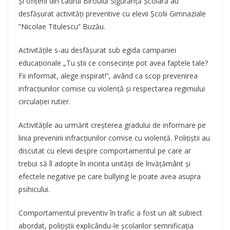
Și ofițerii din cadrul Biroului Siguranță Școlară au
desfăşurat activităţi preventive cu elevii Școlii Gimnaziale
”Nicolae Titulescu” Buzău.
Activităţile s-au desfășurat sub egida campaniei
educaționale „Tu știi ce consecințe pot avea faptele tale?
Fii informat, alege inspirat!”, având ca scop prevenirea
infracțiunilor comise cu violență și respectarea regimului
circulației rutier.
Activităţile au urmărit creșterea gradului de informare pe
linia prevenirii infracțiunilor comise cu violență. Polițiștii au
discutat cu elevii despre comportamentul pe care ar
trebui să îl adopte în incinta unității de învățământ și
efectele negative pe care bullying le poate avea asupra
psihicului.
Comportamentul preventiv în trafic a fost un alt subiect
abordat, polițiștii explicându-le școlarilor semnificația