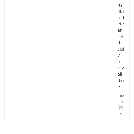
nsi
liul
Jud
ețe
an,
rol
de
cisi
v
în
rev
ali
dar
e
ma
i 6,
20
26