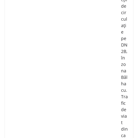
de
cir
cul
ați
e
pe
DN
2B,
în
zo
na
Bâl
ha
cu.
Tra
fic
de
via
t
din
ca