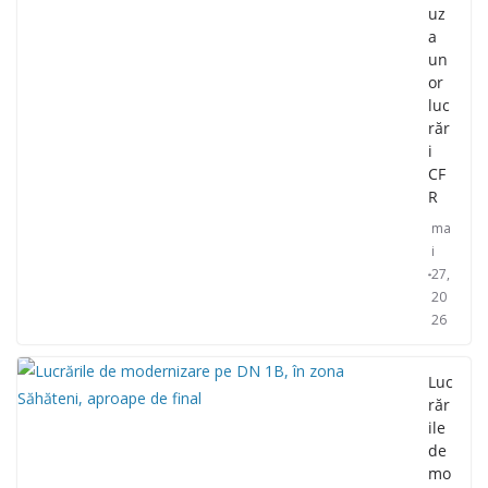
uz
a
un
or
luc
răr
i
CF
R
ma
i
27,
20
26
Luc
răr
ile
de
mo