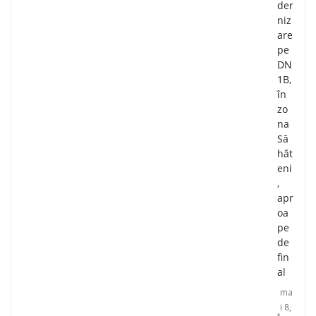
der
niz
are
pe
DN
1B,
în
zo
na
Să
hăt
eni
,
apr
oa
pe
de
fin
al
ma
i 8,