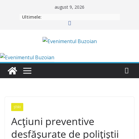
Skip
august 9, 2026
to
Ultimele:
content
ȘTIRI
Acţiuni preventive
desfăşurate de poliţiştii