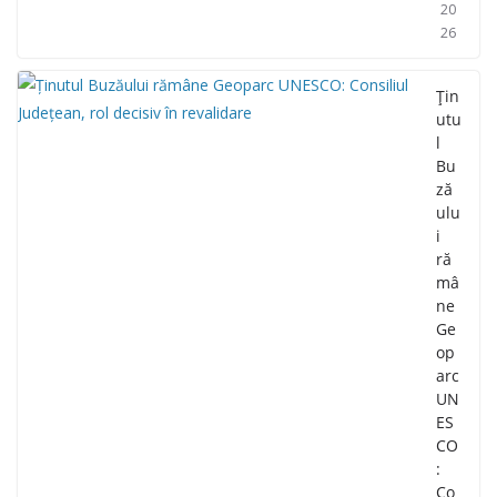
20
26
Țin
utu
l
Bu
ză
ulu
i
ră
mâ
ne
Ge
op
arc
UN
ES
CO
:
Co