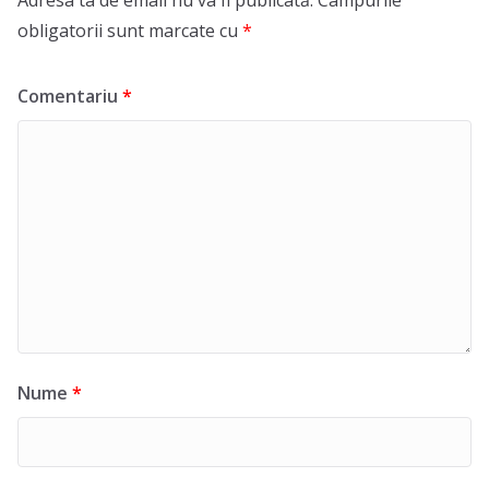
Adresa ta de email nu va fi publicată.
Câmpurile
obligatorii sunt marcate cu
*
Comentariu
*
Nume
*