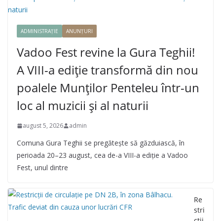
ADMINISTRAȚIE
ANUNȚURI
Vadoo Fest revine la Gura Teghii!
A VIII-a ediție transformă din nou
poalele Munților Penteleu într-un
loc al muzicii și al naturii
august 5, 2026
admin
Comuna Gura Teghii se pregătește să găzduiască, în
perioada 20–23 august, cea de-a VIII-a ediție a Vadoo
Fest, unul dintre
Re
stri
cții